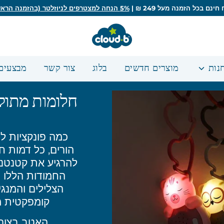
ינם בכל הזמנה מעל 249 ₪ |
5% הנחה למצטרפים לניוזלטר (בהזמנה הראשונה)
נות
מוצרים חדשים
בלוג
צור קשר
מבצעים
חלומות מתוקי
כמה פונקציות ל
הורים, כל דמות חמ
להרגיע את קטנטני
החמודות הללו מ
הצלילים והמנגי
קומפקטית מ
האטב בצור