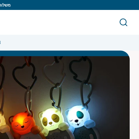
לג
משלוח ח
חיפוש
חפש
ח