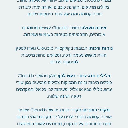
מוצרי Cloud.b מציעים שילוב ייחודי של איכות, נוחות,
צלילים מרגיעים והקרנת כוכבים ואוירה ימית ליצירת
חוויה קסומה ומרגיעה עבור תינוקות וילדים.
איכות מעולה:
מוצרי Cloud.b עשויים מחומרים
איכותיים, המבטיחים בטיחות בשימוש ועמידות.
נוחות ורכות:
הבובות בקולקציית Cloud.b נועדו לספק
חווית מישוש נעימה ורכה, ומציעים נוחות מיטבית
לתינוקות וילדים.
צלילים מרגיעים - רעש לבן:
חלק ממוצרי Cloud.b
כוללים תיבות נגינה המפיקות צלילים מרגיעים כגון שירי
ערש, צלילי טבע או צלילי פעימות לב, כל אלו המקדמים
רגיעה ושינה שלווה.
מקרני כוכבים:
מקרני הכוכבים של Cloud.b יוצרים
אווירה קסומה בחדרי ילדים על ידי הקרנת דגמי כוכבים
וכוכבים זוהרים על התקרה, התורמים לאווירה מרגיעה