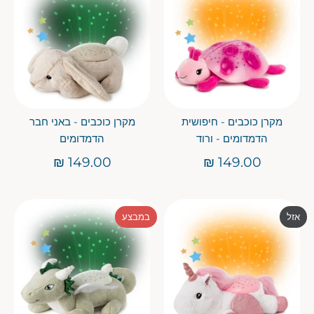
מקרן כוכבים - חיפושית
מקרן כוכבים - באני חבר
הדמדומים - ורוד
הדמדומים
149.00 ₪
149.00 ₪
אזל
במבצע