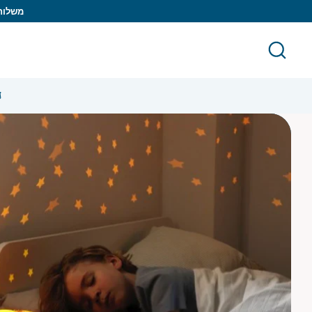
לג
משלוח ח
חיפוש
חפש
ח