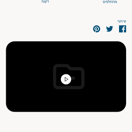
דקות
מתחלפים
שיתוף
שתף
שתף
שתף